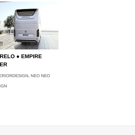
RELO ● EMPIRE
NER
ERIORDESIGN
,
NEO NEO
IGN