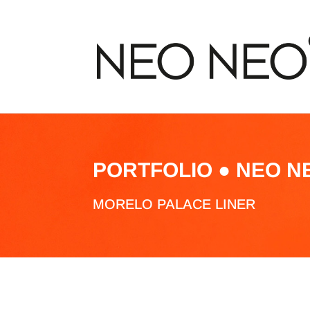
PORTFOLIO ● NEO N
MORELO PALACE LINER