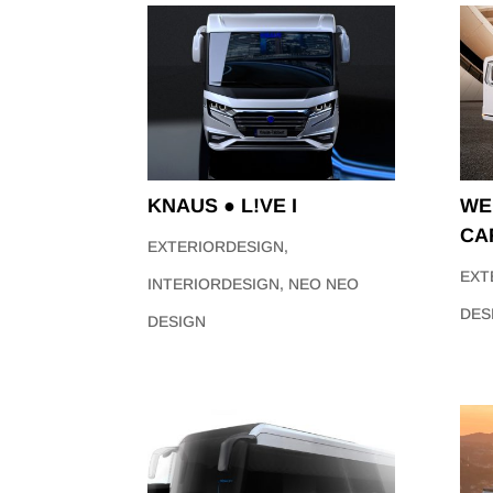
KNAUS ● L!VE I
WE
CA
EXTERIORDESIGN
,
EXT
INTERIORDESIGN
,
NEO NEO
DES
DESIGN